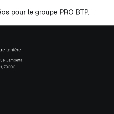
éos pour le groupe PRO BTP.
re tanière
rue Gambetta
rt, 79000