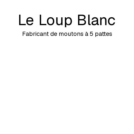
Le
Loup
Blanc
É
v
é
n
e
m
e
n
t
s
c
o
r
p
o
r
a
t
e
e
t
c
u
l
t
u
r
e
l
s