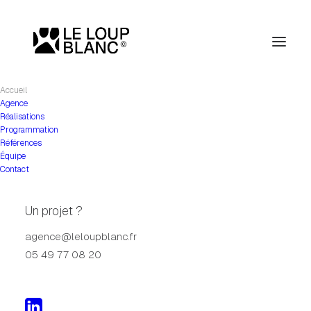
Accueil
Agence
Réalisations
Programmation
Références
Équipe
Contact
Un projet ?
agence@leloupblanc.fr
05 49 77 08 20