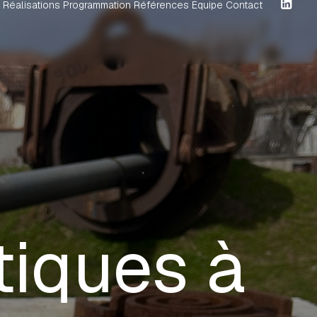
Réalisations
Programmation
Références
Équipe
Contact
stiques à