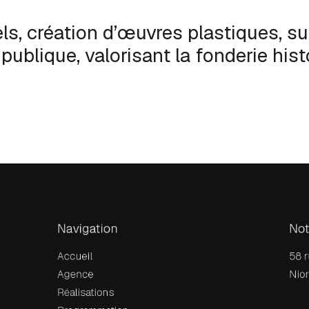
els, création d’œuvres plastiques, s
publique, valorisant la fonderie hi
Navigation
Not
Accueil
58 
Agence
Nior
Réalisations