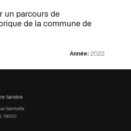
ur un parcours de
storique de la commune de
Année:
2022
re tanière
rue Gambetta
t, 79000