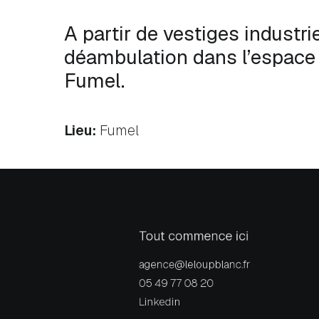
A partir de vestiges industri
déambulation dans l’espace 
Fumel.
Lieu:
Fumel
Tout commence ici
agence@leloupblanc.fr
05 49 77 08 20
Linkedin