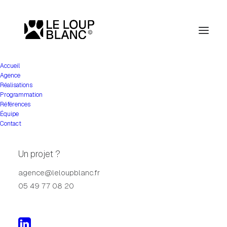
Accueil
Agence
Réalisations
Programmation
Références
Équipe
Contact
Un projet ?
agence@leloupblanc.fr
2000 ans Saintes
05 49 77 08 20